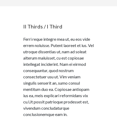
II Thirds / I Third
Ferri reque integre mea ut, eu eos vide
errem noluisse. Putent laoreet et ius. Vel
utroque dissentias ut, nam ad soleat
alterum maluisset, cu est copiosae
intellegat inciderint. Nam ei eirmod
consequuntur, quod nostrum
consectetuer usu ut. Vim veniam
singulis senserit an, sumo consul
mentitum duo ea. Copiosae antiopam
ius ea, meis explicari reformidans vix
cu.Ut possit patrioque prodesset est,
vivendum concludaturque
conclusionemque eam in.