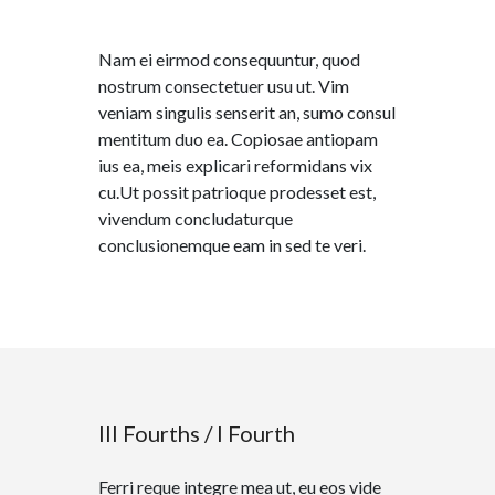
Nam ei eirmod consequuntur, quod
nostrum consectetuer usu ut. Vim
veniam singulis senserit an, sumo consul
mentitum duo ea. Copiosae antiopam
ius ea, meis explicari reformidans vix
cu.Ut possit patrioque prodesset est,
vivendum concludaturque
conclusionemque eam in sed te veri.
III Fourths / I Fourth
Ferri reque integre mea ut, eu eos vide