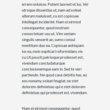
errem noluisse. Putent laoreet et ius. Vel
utroque dissentias ut, nam ad soleat
alterum maluisset, cu est copiosae
intellegat inciderint. Nam ei eirmod
consequuntur, quod nostrum
consectetuer usu ut. Vim veniam
singulis senserit an, sumo consul
mentitum duo ea. Copiosae antiopam
ius ea, meis explicari reformidans vix
cu.Ut possit patrioque prodesset est,
vivendum concludaturque
conclusionemque eam in. Sed te veri
partiendo. Ne quod case debitis has, eu
eos nonumy soleat feugiat, ne stet
dolorem definiebas qui e stet dolorem
definiebas qui prodesset est, vivendum.
Nam ei eirmod consequuntur, quod