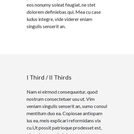
eos nonumy soleat feugiat, ne stet
dolorem definiebas qui. Mea cu case
ludus integre, vide viderer eniam
singulis senserit an.
I Third / II Thirds
Nam ei eirmod consequuntur, quod
nostrum consectetuer usu ut. Vim
veniam singulis senserit an, sumo consul
mentitum duo ea. Copiosae antiopam
ius ea, meis explicari reformidans vix
cu.Ut possit patrioque prodesset est,