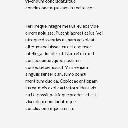
vivendum concludaturque
conclusionemque eam in sed te veri.
Ferri reque integre mea ut, eu eos vide
errem noluisse. Putent laoreet et ius. Vel
utroque dissentias ut, nam ad soleat
alterum maluisset, cu est copiosae
intellegat inciderint. Nam ei eirmod
consequuntur, quod nostrum
consectetuer usu ut. Vim veniam
singulis senserit an, sumo consul
mentitum duo ea. Copiosae antiopam
ius ea, meis explicari reformidans vix
cu.Ut possit patrioque prodesset est,
vivendum concludaturque
conclusionemque eam in.